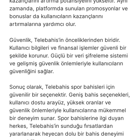
kazançlarını artırma potansiyelini yükseltir. Aynı
zamanda, platformda sunulan promosyonlar ve
bonuslar da kullanıcıların kazançlarını
artırmalarına yardımcı olur.
Güvenlik, Telebahis’in önceliklerinden biridir.
Kullanıcı bilgileri ve finansal işlemler güvenli bir
şekilde korunur. Güçlü bir veri şifreleme sistemi
ve gelişmiş güvenlik önlemleriyle kullanıcıların
güvenliğini sağlar.
Sonuç olarak, Telebahis spor bahisleri için
güvenilir bir seçenektir. Geniş bahis seçenekleri,
kullanıcı dostu arayüz, yüksek oranlar ve
güvenlik önlemleriyle kullanıcılarına mükemmel
bir deneyim sunar. Spor bahislerine ilgi duyan
herkes, Telebahis’in sunduğu fırsatlardan
yararlanarak heyecan dolu bir bahis deneyimi