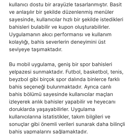
kullanıcı dostu bir arayüzle tasarlanmıştır. Basit
ve anlaşılır bir şekilde düzenlenmiş menüler
sayesinde, kullanıcılar hızlı bir şekilde istedikleri
bahisleri bulabilir ve kupon oluşturabilirler.
Uygulamanın akıcı performansı ve kullanım
kolaylığı, bahis severlerin deneyimini üst
seviyeye taşımaktadır.
Bu mobil uygulama, geniş bir spor bahisleri
yelpazesi sunmaktadır. Futbol, basketbol, tenis,
beyzbol gibi birçok spor dalında binlerce farklı
bahis seçeneği bulunmaktadır. Ayrıca canlı
bahis bölümü sayesinde kullanıcılar maçları
izleyerek anlık bahisler yapabilir ve heyecanı
doruklarda yaşayabilirler. Uygulama
kullanıcılarına istatistikler, takım bilgileri ve
sonuçlar gibi önemli verileri sunarak daha bilinçli
bahis yapmalarını sağlamaktadır.