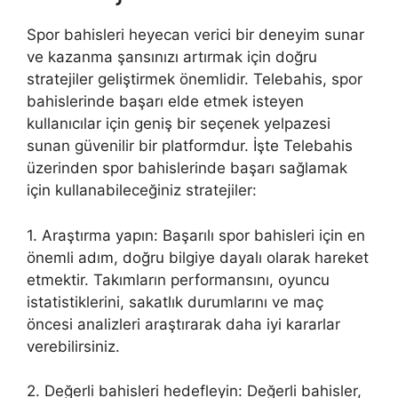
Spor bahisleri heyecan verici bir deneyim sunar
ve kazanma şansınızı artırmak için doğru
stratejiler geliştirmek önemlidir. Telebahis, spor
bahislerinde başarı elde etmek isteyen
kullanıcılar için geniş bir seçenek yelpazesi
sunan güvenilir bir platformdur. İşte Telebahis
üzerinden spor bahislerinde başarı sağlamak
için kullanabileceğiniz stratejiler:
1. Araştırma yapın: Başarılı spor bahisleri için en
önemli adım, doğru bilgiye dayalı olarak hareket
etmektir. Takımların performansını, oyuncu
istatistiklerini, sakatlık durumlarını ve maç
öncesi analizleri araştırarak daha iyi kararlar
verebilirsiniz.
2. Değerli bahisleri hedefleyin: Değerli bahisler,