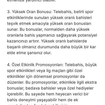
3. Yüksek Oran Bonusu: Telebahis, belirli spor
etkinliklerinde sunulan yüksek oranlı bahisleri
teşvik etmek amacıyla yüksek oran bonusları
sunar. Bu bonuslar, normalden daha yüksek
oranlarla bahis yapmanızı sağlayarak potansiyel
kazancınızı artırır. Yüksek oranlı bahislerde
başarılı olmanız durumunda daha büyük bir kar
elde etme şansınız olur.
4. Özel Etkinlik Promosyonları: Telebahis, büyük
spor etkinlikleri veya lig maçları gibi özel
etkinlikler için dönemsel promosyonlar da
düzenler. Bu promosyonlar, etkinlikle ilgili ekstra
bonuslar, bedava bahisler veya özel hediyeler
içerebilir. Bu sayede hem heyecan verici bir
bahis deneyimi yaşayabilir hem de ek