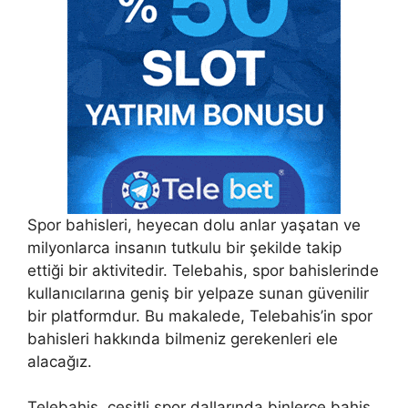
Spor bahisleri, heyecan dolu anlar yaşatan ve
milyonlarca insanın tutkulu bir şekilde takip
ettiği bir aktivitedir. Telebahis, spor bahislerinde
kullanıcılarına geniş bir yelpaze sunan güvenilir
bir platformdur. Bu makalede, Telebahis’in spor
bahisleri hakkında bilmeniz gerekenleri ele
alacağız.
Telebahis, çeşitli spor dallarında binlerce bahis