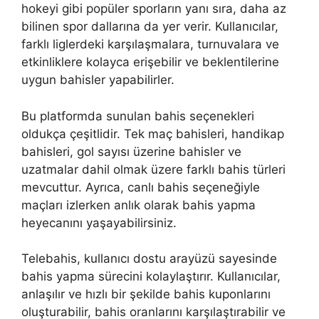
hokeyi gibi popüler sporların yanı sıra, daha az
bilinen spor dallarına da yer verir. Kullanıcılar,
farklı liglerdeki karşılaşmalara, turnuvalara ve
etkinliklere kolayca erişebilir ve beklentilerine
uygun bahisler yapabilirler.
Bu platformda sunulan bahis seçenekleri
oldukça çeşitlidir. Tek maç bahisleri, handikap
bahisleri, gol sayısı üzerine bahisler ve
uzatmalar dahil olmak üzere farklı bahis türleri
mevcuttur. Ayrıca, canlı bahis seçeneğiyle
maçları izlerken anlık olarak bahis yapma
heyecanını yaşayabilirsiniz.
Telebahis, kullanıcı dostu arayüzü sayesinde
bahis yapma sürecini kolaylaştırır. Kullanıcılar,
anlaşılır ve hızlı bir şekilde bahis kuponlarını
oluşturabilir, bahis oranlarını karşılaştırabilir ve