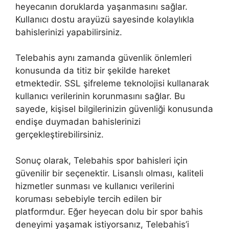
heyecanın doruklarda yaşanmasını sağlar.
Kullanıcı dostu arayüzü sayesinde kolaylıkla
bahislerinizi yapabilirsiniz.
Telebahis aynı zamanda güvenlik önlemleri
konusunda da titiz bir şekilde hareket
etmektedir. SSL şifreleme teknolojisi kullanarak
kullanıcı verilerinin korunmasını sağlar. Bu
sayede, kişisel bilgilerinizin güvenliği konusunda
endişe duymadan bahislerinizi
gerçekleştirebilirsiniz.
Sonuç olarak, Telebahis spor bahisleri için
güvenilir bir seçenektir. Lisanslı olması, kaliteli
hizmetler sunması ve kullanıcı verilerini
koruması sebebiyle tercih edilen bir
platformdur. Eğer heyecan dolu bir spor bahis
deneyimi yaşamak istiyorsanız, Telebahis’i