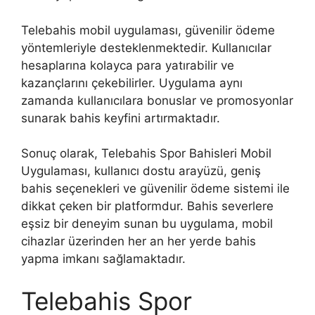
Telebahis mobil uygulaması, güvenilir ödeme
yöntemleriyle desteklenmektedir. Kullanıcılar
hesaplarına kolayca para yatırabilir ve
kazançlarını çekebilirler. Uygulama aynı
zamanda kullanıcılara bonuslar ve promosyonlar
sunarak bahis keyfini artırmaktadır.
Sonuç olarak, Telebahis Spor Bahisleri Mobil
Uygulaması, kullanıcı dostu arayüzü, geniş
bahis seçenekleri ve güvenilir ödeme sistemi ile
dikkat çeken bir platformdur. Bahis severlere
eşsiz bir deneyim sunan bu uygulama, mobil
cihazlar üzerinden her an her yerde bahis
yapma imkanı sağlamaktadır.
Telebahis Spor