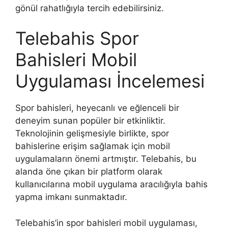
gönül rahatlığıyla tercih edebilirsiniz.
Telebahis Spor
Bahisleri Mobil
Uygulaması İncelemesi
Spor bahisleri, heyecanlı ve eğlenceli bir
deneyim sunan popüler bir etkinliktir.
Teknolojinin gelişmesiyle birlikte, spor
bahislerine erişim sağlamak için mobil
uygulamaların önemi artmıştır. Telebahis, bu
alanda öne çıkan bir platform olarak
kullanıcılarına mobil uygulama aracılığıyla bahis
yapma imkanı sunmaktadır.
Telebahis’in spor bahisleri mobil uygulaması,