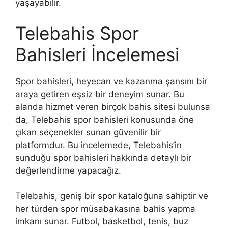
yaşayabilir.
Telebahis Spor
Bahisleri İncelemesi
Spor bahisleri, heyecan ve kazanma şansını bir
araya getiren eşsiz bir deneyim sunar. Bu
alanda hizmet veren birçok bahis sitesi bulunsa
da, Telebahis spor bahisleri konusunda öne
çıkan seçenekler sunan güvenilir bir
platformdur. Bu incelemede, Telebahis’in
sunduğu spor bahisleri hakkında detaylı bir
değerlendirme yapacağız.
Telebahis, geniş bir spor kataloğuna sahiptir ve
her türden spor müsabakasına bahis yapma
imkanı sunar. Futbol, basketbol, tenis, ​​buz